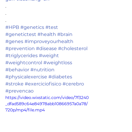
.
.
.
#HPB
#genetics
#test
#genetictest
#health
#brain
#genes
#improveyourhealth
#prevention
#disease
#cholesterol
#triglycerides
#weight
#weightcontrol
#weightloss
#behavior
#nutrition
#physicalexercise
#diabetes
#stroke
#exerciciofisico
#cerebro
#prevencao
https://video.wixstatic.com/video/7f3240
_dfad589c64e84978abb10866957a0a78/
720p/mp4/file.mp4