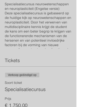
Specialisatiecursus neurowetenschappen
en neuroplasticiteit (Engelse versie)
Deze specialisatiecursus is gebaseerd op
de huidige kijk op neurowetenschappen en
neuroplasticiteit. Door het verwerven van
multidisciplinaire kennis krijgt de student
de kans om een ​​beter begrip te krijgen van
de functionerende mechanismen van de
hersenen en van potentieel invloedrijke
factoren bij de vorming van nieuwe
zenuwcellen en structureel en functioneel
onderhoud van neuronale ontwikkeling.
Kennis wordt verzameld in het licht van het
Tickets
nieuwste wetenschappelijke onderzoek dat,
geïntegreerd, de verbetering van de
menselijke ervaring mogelijk maakt, de
Verkoop geëindigd op
geest verbetert en een belangrijke rol kan
spelen bij het voorkomen en vertragen van
Soort ticket
de evolutie van neurodegeneratieve
Specialisatiecursus
processen. Deze cursus is gecertificeerd
door het Piaget Institute (Portugal), Shiraz
Prijs
University of Medical Sciences (Iran),
Iranian Society of Neuroscience en DANA -
€ 1.750,00