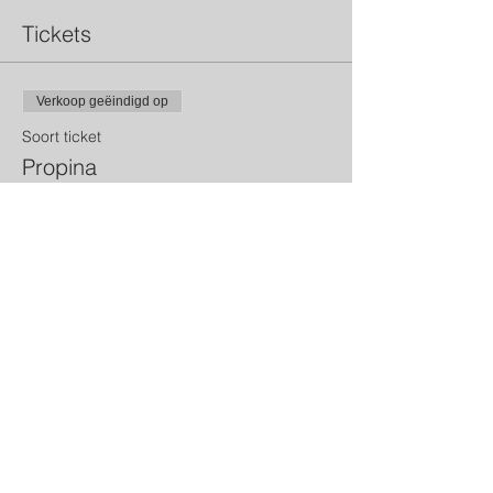
Tickets
Verkoop geëindigd op
Soort ticket
Propina
Meer info
Prijs
€ 749,00
+€ 157,29 VAT
Share This Event