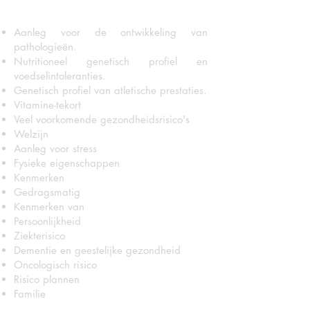
Aanleg voor de
ontwikkeling van
pathologieën.
Nutritioneel genetisch profiel en
voedselintoleranties.
Genetisch profiel van
atletische prestaties.
Vitamine-tekort
Veel voorkomende gezondheidsrisico's
Welzijn
Aanleg voor stress
Fysieke eigenschappen
Kenmerken
Gedragsmatig
Kenmerken van
Persoonlijkheid
Ziekterisico
Dementie en geestelijke gezondheid
Oncologisch risico
Risico plannen
Familie