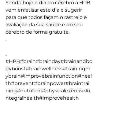
Sendo hoje o dia do cérebro a HPB 
vem enfatisar este dia e sugerir 
para que todos façam o rastreio e 
avaliação da sua saúde e do seu 
cérebro de forma gratuita.
.
.
.
#HPB
#brain
#brainday
#brainandbo
dyboost
#brainwellness
#trainingm
ybrain
#improvebrainfunction
#heal
th
#prevent
#brainpower
#braintrai
ning
#nutrition
#physicalexercise
#i
ntegralhealth
#improvehealth