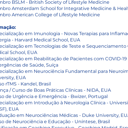
bro BSLM - British Society of Lifestyle Medicine
bro Amsterdam School for Integrative Medicine & Heal
bro American College of Lifestyle Medicine
mação:
ecialização em Imunologia - Novas Terapias para Inflam
ergia - Harvard Medical School, EUA
ecialização em Tecnologias de Teste e Sequenciamento 
ical School, EUA
ecialização em Reabilitação de Pacientes com COVID-19
rgências de Saúde, Suíça
ecialização em Neurociência Fundamental para Neuroi
versity, EUA
o rTMS - Kandel, Brasil
nça / Curso de Boas Práticas Clínicas - NIDA, EUA
so de Urgência e Emergência - Bwizer, Portugal
cialização em Introdução à Neurologia Clínica - Universi
SF), EUA
duação em Neurociências Médicas - Duke University, E
so de Neurociência e Educação - Uníntese, Brasil
tificação em Coaching Executivo - Coaching Madrid, Es