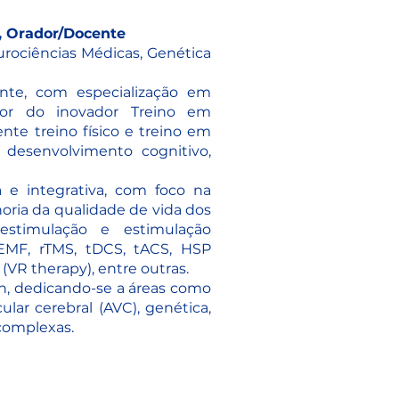
, Orador/Docente
urociências Médicas, Genética
ante, com especialização em
ador do inovador Treino em
te treino físico e treino em
 desenvolvimento cognitivo,
a e integrativa, com foco na
horia da qualidade de vida dos
oestimulação e estimulação
EMF, rTMS, tDCS, tACS, HSP
 (VR therapy), entre outras.
in, dedicando-se a áreas como
lar cerebral (AVC), genética,
complexas.