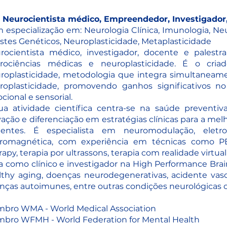
 Neurocientista médico, Empreendedor, Investigador
 especialização em: Neurologia Clínica, Imunologia, Ne
estes Genéticos, Neuroplasticidade, Metaplasticidade
rocientista médico, investigador, docente e palestr
rociências médicas e neuroplasticidade. É o cri
roplasticidade, metodologia que integra simultaneamen
roplasticidade, promovendo ganhos significativos no
ional e sensorial.
ua atividade científica centra-se na saúde preventiv
vação e diferenciação em estratégias clínicas para a mel
ientes. É especialista em neuromodulação, eletr
tromagnética, com experiência em técnicas como P
apy, terapia por ultrassons, terapia com realidade virtual
a como clínico e investigador na High Performance Bra
lthy aging, doenças neurodegenerativas, acidente vascu
nças autoimunes, entre outras condições neurológicas 
bro WMA - World Medical Association
bro WFMH - World Federation for Mental Health