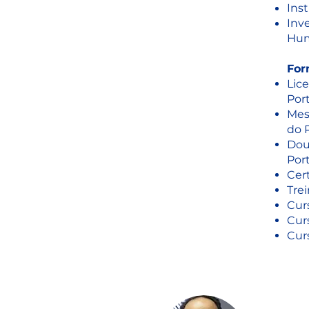
Inst
Inv
Hum
For
Lice
Por
Mes
do 
Dou
Por
Cer
Trei
Cur
Cur
Cur