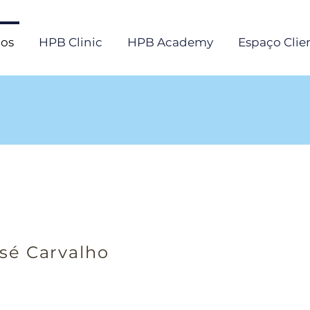
os
HPB Clinic
HPB Academy
Espaço Clie
sé Carvalho