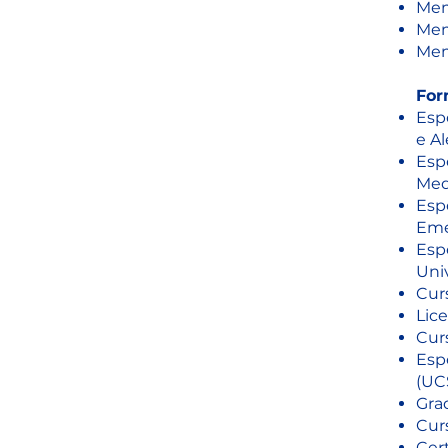
Mem
Mem
Mem
For
Esp
e Al
Esp
Med
Esp
Eme
Esp
Uni
Curs
Lice
Cur
Espe
(UC
Gra
Cur
Cer