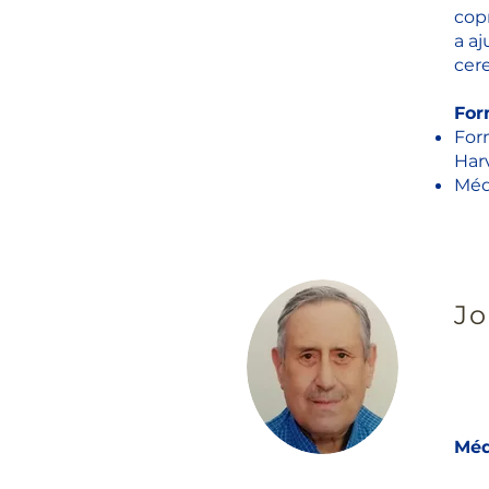
cop
a aj
cer
For
For
Har
Méd
Jo
Méd