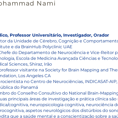
ohammad Nami
ico, Professor Universitário, Investigador, Orador
etor da Unidade de Cérebro, Cognição e Comportamento
titute e da BrainHub Polyclinic UAE
Chefe do Departamento de Neurociência e Vice-Reitor p
ologia, Escola de Medicina Avançada Ciências e Tecnologi
cal Sciences, Shiraz, Irão
 professor visitante na Society for Brain Mapping and T
ndation, Los Angeles CA
rocientista no Centro de Neurociências, INDICASAT-AIP
ública do Panamá
bro do Conselho Consultivo do National Brain-Mapping
uas principais áreas de investigação e prática clínica sã
ica/cognitiva, neuropsicologia cognitiva, neurociência d
rocognitiva, aspetos neurológicos dos distúrbios do sono
edita que a saúde mental e a conscientização sobre a s