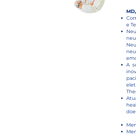
MD,
Com
e T
Neu
neu
Neu
neu
emoc
A s
ino
pac
ele
Ther
Atu
hea
doe
Mem
Mem