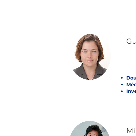
Gu
Dou
Méd
Inv
Mi