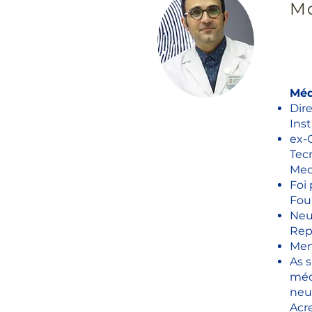
M
Méd
Dir
Ins
ex-
Tecn
Medi
Foi
Fou
Neu
Rep
Mem
As s
méd
neu
Acr