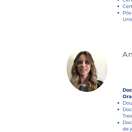
Cer
Pós
Uni
An
Doc
Ora
Dou
Doc
Trei
Doc
de j