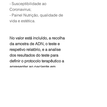
- Susceptibilidade ao
Coronavirus;
- Painel Nutrição, qualidade de
vida e estética.
No valor está incluído, a recolha
da amostra de ADN, o teste e
respetivo relatório, e a analise
dos resultados do teste para
definir o protocolo terapêutico a
apresentar ao paciente em
consulta.
Se combinar 1 painel: 605€
Se combinar entre 2 a 5 painéis
de livre escolha: 843.37€
Se combinar entre 6 a 10 painéis