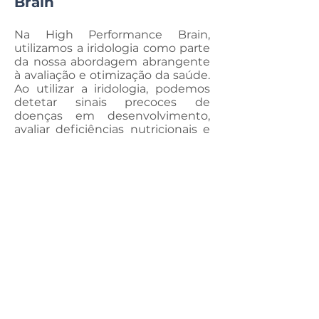
Brain
Na High Performance Brain,
utilizamos a iridologia como parte
da nossa abordagem abrangente
à avaliação e otimização da saúde.
Ao utilizar a iridologia, podemos
detetar sinais precoces de
doenças em desenvolvimento,
avaliar deficiências nutricionais e
identificar desequilíbrios nos
sistemas do corpo. O nosso
compromisso para com os
cuidados de saúde personalizados
garante que cada indivíduo
recebe recomendações e
intervenções adaptadas às suas
necessidades de saúde únicas.
Benefícios e
considerações