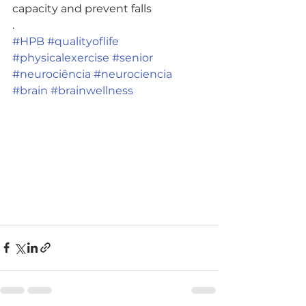
capacity and prevent falls
.
#HPB
#qualityoflife
#physicalexercise
#senior
#neurociência
#neurociencia
#brain
#brainwellness